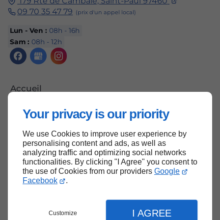
179 Rte de Cambaie, Saint-Paul 97460
09 70 35 47 79
Lun - Ven :
08h - 16h
Sam :
08h - 12h
Accueil
Contactez-nous
Your privacy is our priority
Mentions légales
We use Cookies to improve user experience by
Plan du site
personalising content and ads, as well as
analyzing traffic and optimizing social networks
functionalities. By clicking "I Agree" you consent to
the use of Cookies from our providers
Google
Facebook
.
Haut de page
I AGREE
Customize