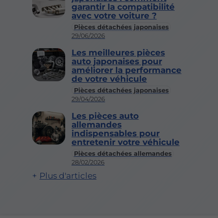
garantir la compatibilité
avec votre voiture ?
Pièces détachées japonaises
29/06/2026
Les meilleures pièces
auto japonaises pour
améliorer la performance
de votre véhicule
Pièces détachées japonaises
29/04/2026
Les pièces auto
allemandes
indispensables pour
entretenir votre véhicule
Pièces détachées allemandes
28/02/2026
Plus d'articles