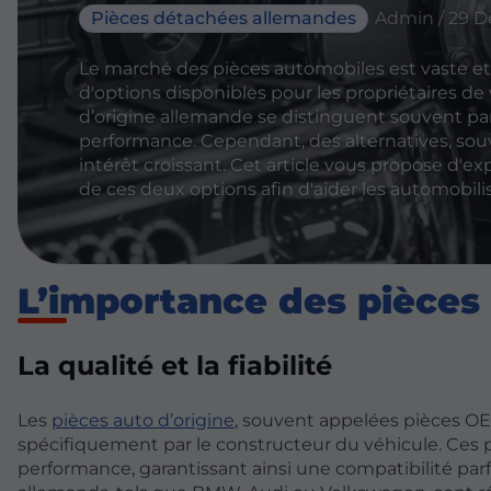
Pièces détachées allemandes
Admin / 29 
Le marché des pièces automobiles est vaste e
d'options disponibles pour les propriétaires de v
d’origine allemande se distinguent souvent par
performance. Cependant, des alternatives, sou
intérêt croissant. Cet article vous propose d'e
de ces deux options afin d'aider les automobilist
L’importance des pièces 
La qualité et la fiabilité
Les
pièces auto d’origine
, souvent appelées pièces O
spécifiquement par le constructeur du véhicule. Ces p
performance, garantissant ainsi une compatibilité parf