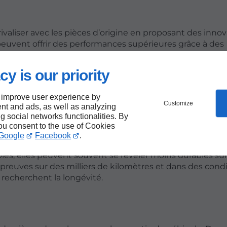
rivaliser avec les pièces d’origine en proposant des innov
 peuvent offrir des performances supérieures grâce à des
 Les consommateurs peuvent également bénéficier d'un
hicule selon leurs préférences.
cy is our priority
rmances
 improve user experience by
Customize
nt and ads, as well as analyzing
ng social networks functionalities. By
you consent to the use of Cookies
Google
Facebook
.
rechange
par rapport aux pièces d’origine. Bien que certa
les, elles peuvent souvent se révéler moins durables sur
s preuves sur des milliers de kilomètres et dans des cond
i recherchent la longévité.