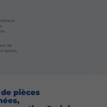
nombreux
ix
ons
vant de
e option,
 de pièces
hées,