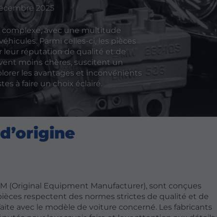
Décembre 2025
t complexe, avec une multitude
éhicules. Parmi celles-ci, les pièces
 leur réputation de qualité et de
vent moins chères, suscitent un
xplorer les avantages et inconvénients
es à faire un choix éclairé.
d’origine
EM (Original Equipment Manufacturer), sont conçues
ièces respectent des normes strictes de qualité et de
aite avec le modèle de voiture concerné. Les fabricants