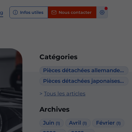
og
Infos utiles
Nous contacter
Catégories
Pièces détachées allemandes
(5)
Pièces détachées japonaises
(2)
Tous les articles
Archives
Juin
Avril
Février
(1)
(1)
(1)