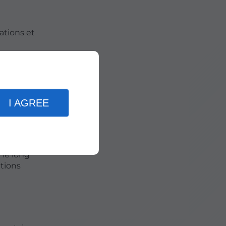
ations et
 large
I AGREE
ines
 le long
itions