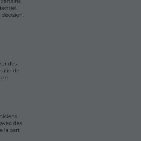
 certains
tentiel
 décision.
our des
 afin de
s de
niciens
 avec des
e la part