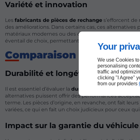
Variété et innovation
Les
fabricants de pièces de rechange
s’efforcent de 
des améliorations. Dans certains cas, ces alternatives
matériaux modernes ou des conceptions améliorées.
éventail de choix, permettant de personnaliser leur vé
Your priva
Comparaison des perfo
We use Cookies to
personalising conte
Durabilité et longévité
traffic and optimizi
clicking "I Agree" 
from our providers
Il est essentiel d’évaluer la
durabilité des pièces de 
alternatives puissent offrir des performances acceptab
terme. Les pièces d’origine, en revanche, ont fait leur
variées, ce qui en fait un choix judicieux pour ceux qu
Impact sur la garantie du véhicule