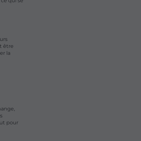
 ce qui se
urs
t être
er la
hange,
s
out pour