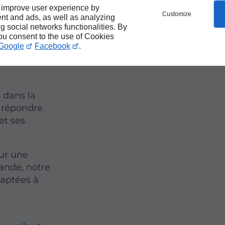
e
 improve user experience by
Customize
nt and ads, as well as analyzing
ces
ng social networks functionalities. By
you consent to the use of Cookies
 près
Google
Facebook
.
 dans la
 répondre
et ses
ur une
ande, notre
daptées à