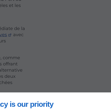
les et les
s
édiate de la
ves
avec
urs
de, comme
 offrant
alternative
des deux
achées
cy is our priority