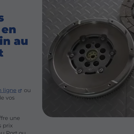
s
 en
in au
t
 ligne
ou
de vos
ffre une
 prix
au Port ou