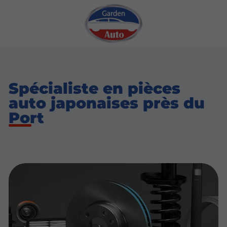
Spécialiste en pièces
auto japonaises près du
Port