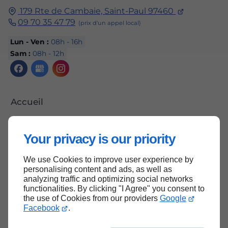
179 Rte de Cambaie, Saint-Paul 97460
09 70 35 47 79
Lun - Ven :
08h - 16h
Sam :
08h - 12h
Accueil
Contactez-nous
Your privacy is our priority
Mentions légales
Plan du site
We use Cookies to improve user experience by
personalising content and ads, as well as
analyzing traffic and optimizing social networks
functionalities. By clicking "I Agree" you consent to
the use of Cookies from our providers
Google
Haut de page
Facebook
.