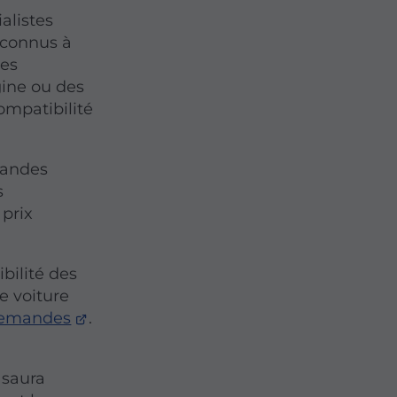
ialistes
econnus à
les
gine ou des
ompatibilité
mandes
s
 prix
ibilité des
e voiture
llemandes
.
 saura