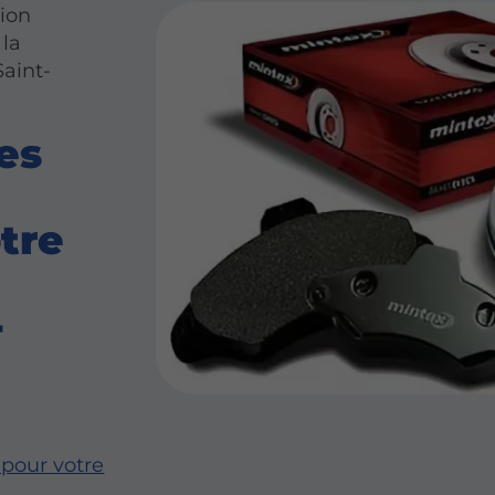
ion
 la
Saint-
es
tre
-
 pour votre