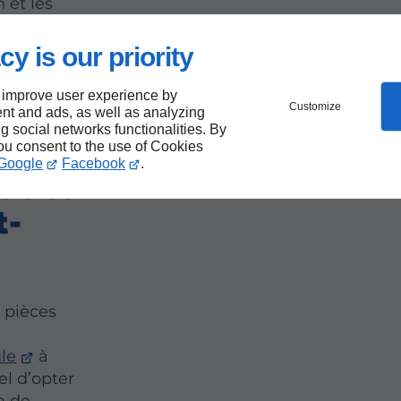
 et les
cy is our priority
 improve user experience by
s
Customize
nt and ads, as well as analyzing
ng social networks functionalities. By
you consent to the use of Cookies
Google
Facebook
.
 auto
t-
s pièces
le
à
el d’opter