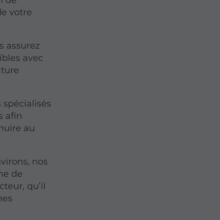
n de
de votre
us assurez
ibles avec
iture
s spécialisés
 afin
 nuire au
virons, nos
me de
teur, qu’il
mes